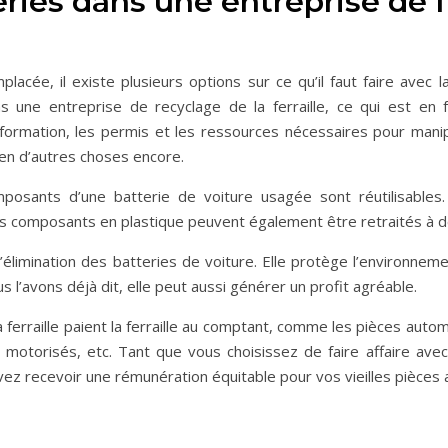
eries dans une entreprise de f
acée, il existe plusieurs options sur ce qu’il faut faire avec la 
ne entreprise de recyclage de la ferraille, ce qui est en fa
a formation, les permis et les ressources nécessaires pour manip
ien d’autres choses encore.
posants d’une batterie de voiture usagée sont réutilisables
es composants en plastique peuvent également être retraités à de
’élimination des batteries de voiture. Elle protège l’environne
l’avons déjà dit, elle peut aussi générer un profit agréable.
 ferraille paient la ferraille au comptant, comme les pièces auto
motorisés, etc. Tant que vous choisissez de faire affaire ave
uvez recevoir une rémunération équitable pour vos vieilles pièces