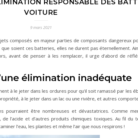
LIMINATION RESPONSABLE DES BATT
VOITURE
9 mars 2021
objets composés en majeur parties de composants dangereux pou
que soient ces batteries, elles ne durent pas éternellement. Ains
ors, avant de penser à les remplacer, il urge d’abord de réf
une élimination inadéquate
ent à le jeter dans les ordures pour qu’il soit ramassé par les é
propriété, à le jeter dans un lac ou une rivière, et autres comport
ces pourraient être nombreuses et dévastatrices. Comme menti
 de l’acide et d’autres produits chimiques toxiques. Au fil du 
miner l’eau, les plantes et même l’air que nous respirons !