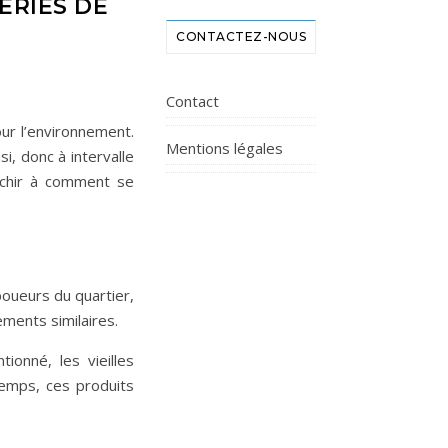
ERIES DE
CONTACTEZ-NOUS
Contact
r l’environnement.
Mentions légales
i, donc à intervalle
léchir à comment se
boueurs du quartier,
ements similaires.
onné, les vieilles
temps, ces produits