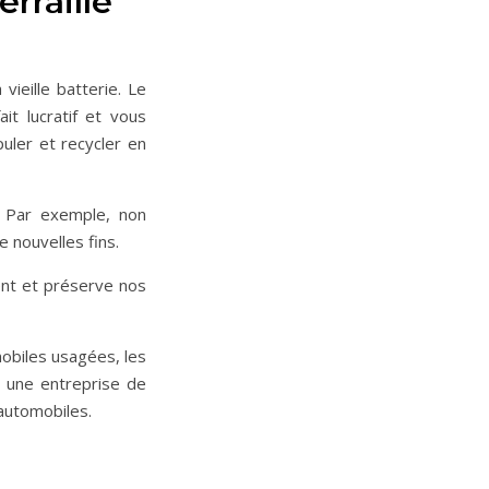
erraille
vieille batterie. Le
it lucratif et vous
uler et recycler en
. Par exemple, non
 nouvelles fins.
ment et préserve nos
mobiles usagées, les
c une entreprise de
 automobiles.