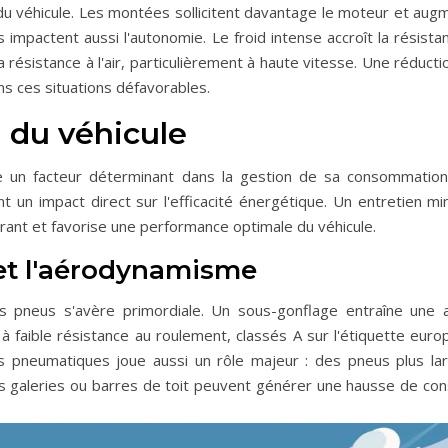
 du véhicule. Les montées sollicitent davantage le moteur et au
impactent aussi l'autonomie. Le froid intense accroît la résist
ésistance à l'air, particulièrement à haute vitesse. Une réduct
s ces situations défavorables.
n du véhicule
nte un facteur déterminant dans la gestion de sa consommatio
 un impact direct sur l'efficacité énergétique. Un entretien m
rant et favorise une performance optimale du véhicule.
et l'aérodynamisme
es pneus s'avère primordiale. Un sous-gonflage entraîne une 
 faible résistance au roulement, classés A sur l'étiquette euro
 des pneumatiques joue aussi un rôle majeur : des pneus plus l
es galeries ou barres de toit peuvent générer une hausse de c