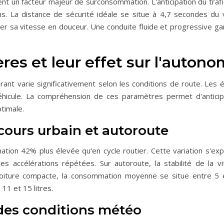
ent un facteur majeur de surconsommation. L'anticipation du traf
ins. La distance de sécurité idéale se situe à 4,7 secondes du 
er sa vitesse en douceur. Une conduite fluide et progressive gara
res et leur effet sur l'autono
rant varie significativement selon les conditions de route. Les 
éhicule. La compréhension de ces paramètres permet d'anticip
timale.
cours urbain et autoroute
tion 42% plus élevée qu'en cycle routier. Cette variation s'exp
s accélérations répétées. Sur autoroute, la stabilité de la v
 voiture compacte, la consommation moyenne se situe entre 5 
11 et 15 litres.
t des conditions météo