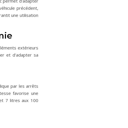
ic permet d'adapter
véhicule précédent,
ntit une utilisation
mie
éléments extérieurs
er et d'adapter sa
lique par les arrêts
itesse favorise une
et 7 litres aux 100