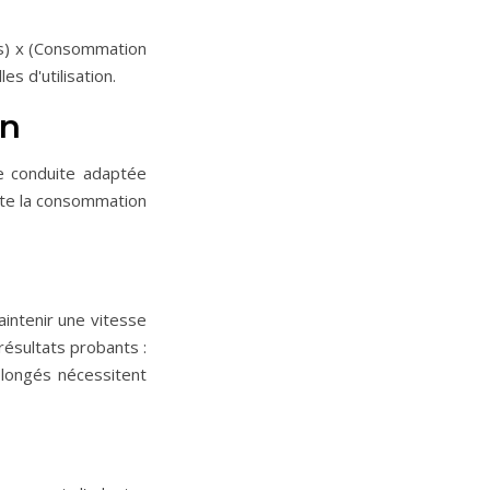
res) x (Consommation
s d'utilisation.
on
e conduite adaptée
nte la consommation
intenir une vitesse
ésultats probants :
olongés nécessitent