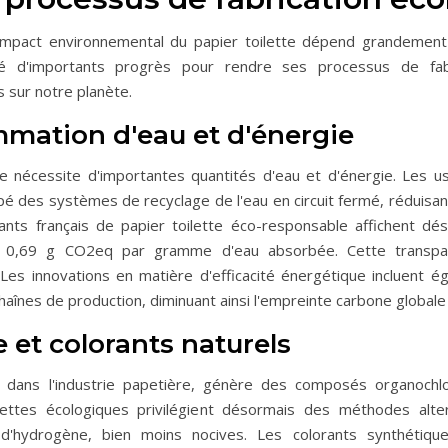
 l'impact environnemental du papier toilette dépend grandeme
isé d'importants progrès pour rendre ses processus de fab
s sur notre planète.
mation d'eau et d'énergie
ette nécessite d'importantes quantités d'eau et d'énergie. Les 
pé des systèmes de recyclage de l'eau en circuit fermé, réduisa
ants français de papier toilette éco-responsable affichent dé
 0,69 g CO2eq par gramme d'eau absorbée. Cette transp
es innovations en matière d'efficacité énergétique incluent égal
aînes de production, diminuant ainsi l'empreinte carbone globale d
 et colorants naturels
sé dans l'industrie papetière, génère des composés organochl
ilettes écologiques privilégient désormais des méthodes alt
d'hydrogène, bien moins nocives. Les colorants synthétiqu