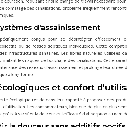
'épuration, réduisant ainsi la charge de travail nécessaire pour 
s de colmatage des canalisations, problème fréquemment rencont
imiques.
 systèmes d'assainissement
spécifiquement conçus pour se désintégrer efficacement 
collectifs ou de fosses septiques individuelles. Cette compatib
s infrastructures sanitaires. Les fibres naturelles utilisées d
, limitant les risques de bouchage des canalisations. Cette carac
intenance des réseaux d'assainissement et prolonge leur durée d
que à long terme.
cologiques et confort d'utili
oilette écologique réside dans leur capacité à proposer des prod
 d'utilisation. Les consommateurs, bien que de plus en plus sens
êts à sacrifier la douceur et l'efficacité d'absorption au nom de
r la douceur sans additifs nocifs