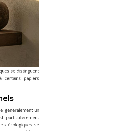
iques se distinguent
à certains papiers
nels
nte généralement un
t particulièrement
ers écologiques se