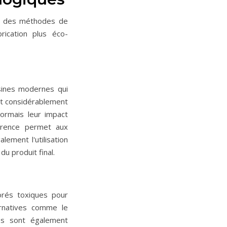
nt des méthodes de
rication plus éco-
usines modernes qui
nt considérablement
sormais leur impact
arence permet aux
ement l'utilisation
u produit final.
orés toxiques pour
ernatives comme le
es sont également