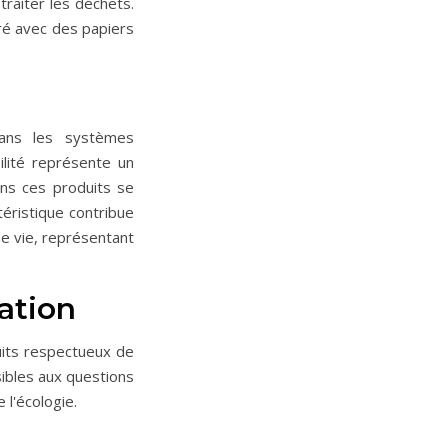
traiter les déchets.
ré avec des papiers
dans les systèmes
ilité représente un
ans ces produits se
téristique contribue
e vie, représentant
sation
uits respectueux de
ibles aux questions
 l'écologie.