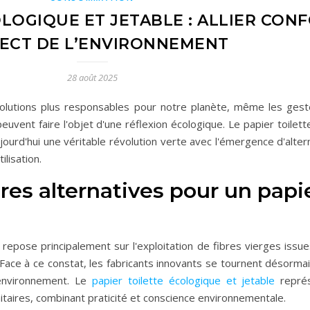
LOGIQUE ET JETABLE : ALLIER CON
ECT DE L’ENVIRONNEMENT
28 août 2025
olutions plus responsables pour notre planète, même les gest
peuvent faire l'objet d'une réflexion écologique. Le papier toilett
ujourd'hui une véritable révolution verte avec l'émergence d'alte
ilisation.
es alternatives pour un papi
te repose principalement sur l'exploitation de fibres vierges issue
. Face à ce constat, les fabricants innovants se tournent désorm
 environnement. Le
papier toilette écologique et jetable
représ
nitaires, combinant praticité et conscience environnementale.