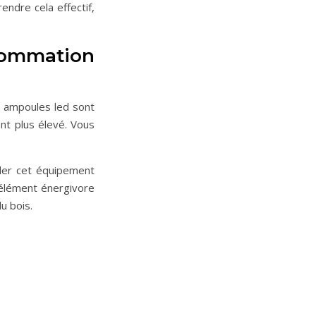
endre cela effectif,
sommation
s ampoules led sont
ent plus élevé. Vous
ller cet équipement
e élément énergivore
u bois.