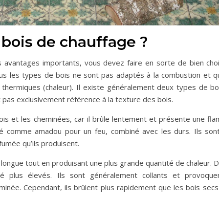
bois de chauffage ?
s avantages importants, vous devez faire en sorte de bien choisi
tous les types de bois ne sont pas adaptés à la combustion et q
hermiques (chaleur). Il existe généralement deux types de boi
t pas exclusivement référence à la texture des bois.
bois et les cheminées, car il brûle lentement et présente une fl
isé comme amadou pour un feu, combiné avec les durs. Ils sont
 fumée qu’ils produisent.
longue tout en produisant une plus grande quantité de chaleur. D’
té plus élevés. Ils sont généralement collants et provoqu
minée. Cependant, ils brûlent plus rapidement que les bois secs