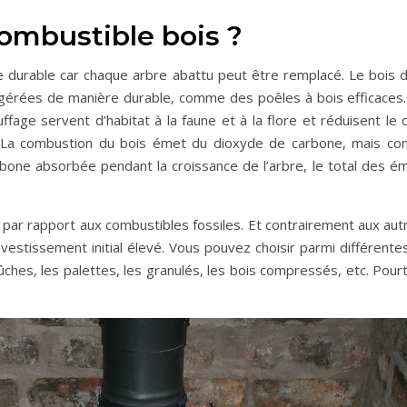
combustible bois ?
e durable car chaque arbre abattu peut être remplacé. Le bois d
s gérées de manière durable, comme des poêles à bois efficaces.
ffage servent d’habitat à la faune et à la flore et réduisent l
. La combustion du bois émet du dioxyde de carbone, mais co
rbone absorbée pendant la croissance de l’arbre, le total des é
 par rapport aux combustibles fossiles. Et contrairement aux au
investissement initial élevé. Vous pouvez choisir parmi différent
ûches, les palettes, les granulés, les bois compressés, etc. Pourtan