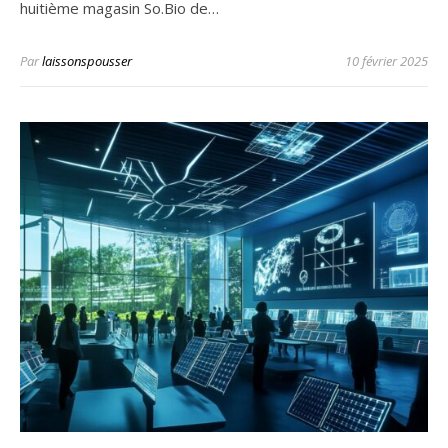
huitième magasin So.Bio de…
Par
laissonspousser
10 février 2025